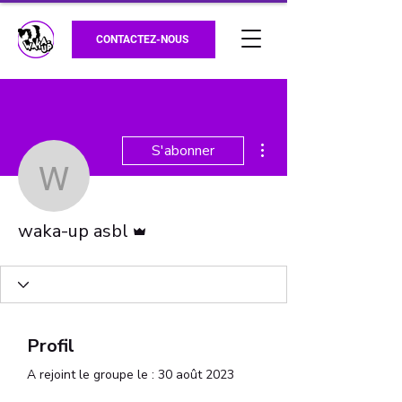
CONTACTEZ-NOUS
Plus d'actions
S'abonner
waka-up asbl
Administrateur
waka-up asbl
Profil
A rejoint le groupe le : 30 août 2023