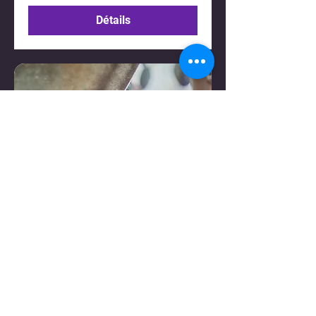
Détails
Initiation à l'escalade
ven. 24 juil.