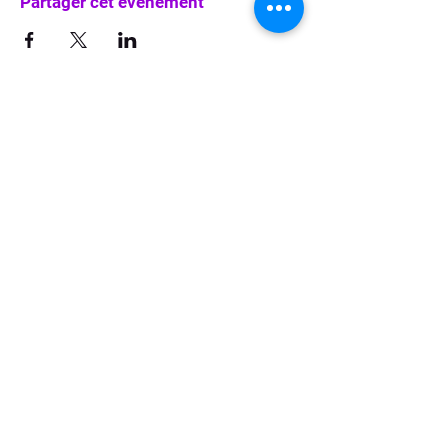
Partager cet événement
info@waka-up.be
+32 474 85 78 25
Avenue de Jette 225,
1090 Jette (portail vert)
politique de confidentialité
Conditions d'utilisation