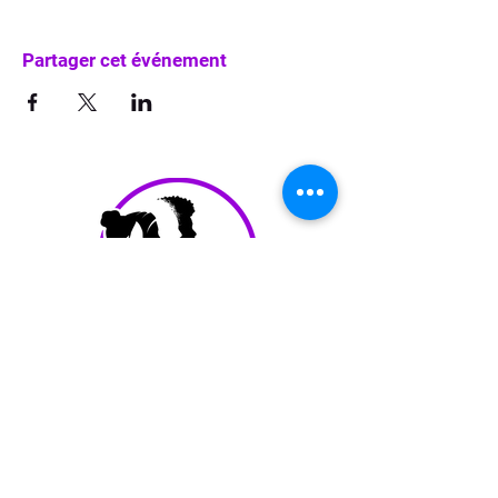
Partager cet événement
info@waka-up.be
+32 474 85 78 25
Avenue de Jette 225,
1090 Jette (portail vert)