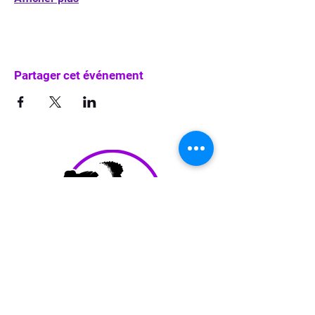
Partager cet événement
info@waka-up.be
+32 474 85 78 25
Avenue de Jette 225,
1090 Jette (portail vert)