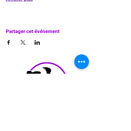
Partager cet événement
info@waka-up.be
+32 474 85 78 25
Avenue de Jette 225,
1090 Jette (portail vert)