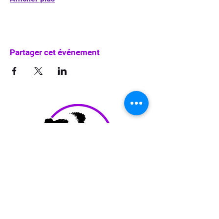
Partager cet événement
info@waka-up.be
+32 474 85 78 25
Avenue de Jette 225,
1090 Jette (portail vert)