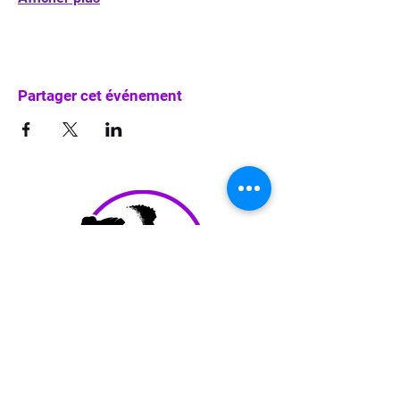
Partager cet événement
info@waka-up.be
+32 474 85 78 25
Avenue de Jette 225,
1090 Jette (portail vert)