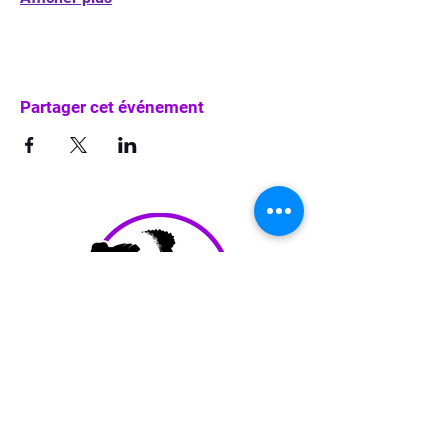
Partager cet événement
info@waka-up.be
+32 474 85 78 25
Avenue de Jette 225,
1090 Jette (portail vert)