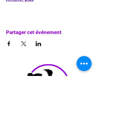
Partager cet événement
info@waka-up.be
+32 474 85 78 25
Avenue de Jette 225,
1090 Jette (portail vert)