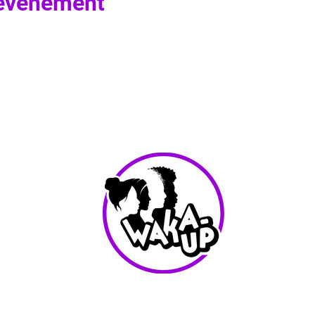
 événement
info@waka-up.be
+32 474 85 78 25