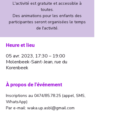
L'activité est gratuite et accessible à
toutes.
Des animations pour les enfants des
participantes seront organisées le temps
de l'activité.
Heure et lieu
05 avr. 2023, 17:30 – 19:00
Molenbeek-Saint-Jean, rue du
Korenbeek
À propos de l'événement
Inscriptions au 0474/85.78.25 (appel, SMS, 
WhatsApp)
Par e-mail: waka.up.asbl@gmail.com