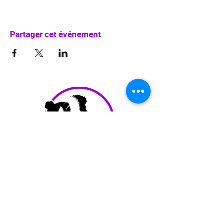
Partager cet événement
info@waka-up.be
+32 474 85 78 25
Avenue de Jette 225,
1090 Jette (portail vert)