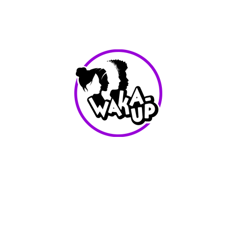
info@waka-up.be
+32 474 85 78 25
Avenue de Jette 225,
1090 Jette (portail vert)