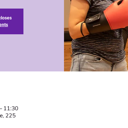
closes
ents
– 11:30
e, 225