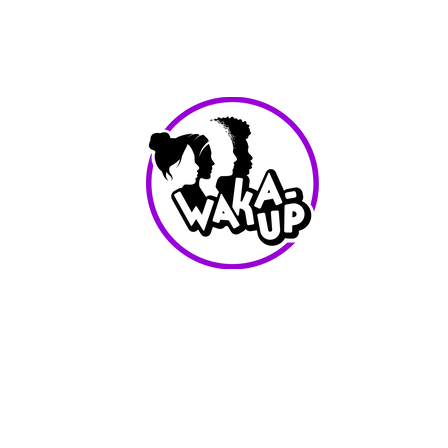
info@waka-up.be
+32 474 85 78 25
Avenue de Jette 225,
1090 Jette (portail vert)