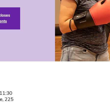
closes
ents
 11:30
e, 225