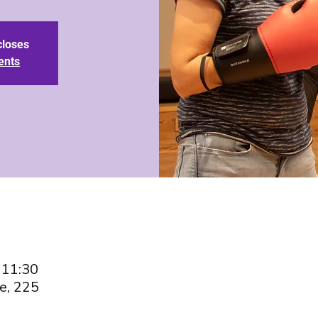
closes
ents
 11:30
e, 225