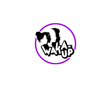
info@waka-up.be
+32 474 85 78 25
Avenue de Jette 225,
1090 Jette (portail vert)