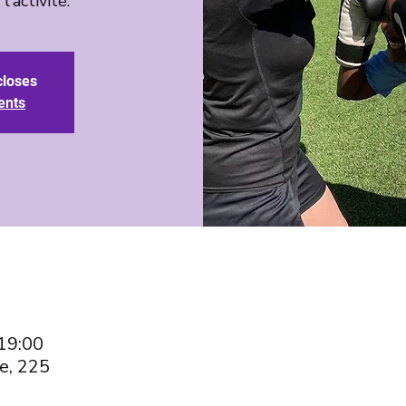
'activité.
closes
ents
 19:00
e, 225