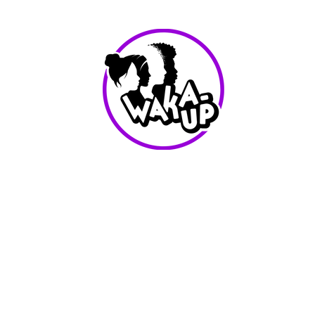
info@waka-up.be
+32 474 85 78 25
Avenue de Jette 225,
1090 Jette (portail vert)
Conditions d'utilisation