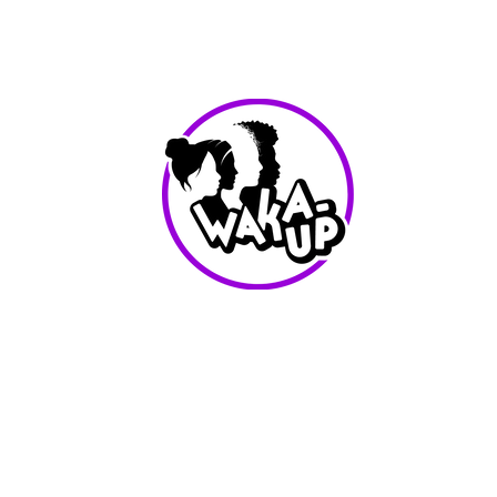
info@waka-up.be
+32 474 85 78 25
Avenue de Jette 225,
1090 Jette (portail vert)