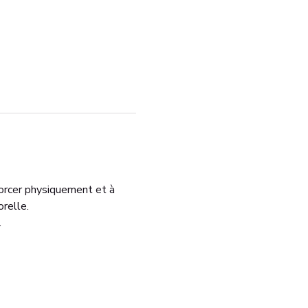
orcer physiquement et à 
relle.
.