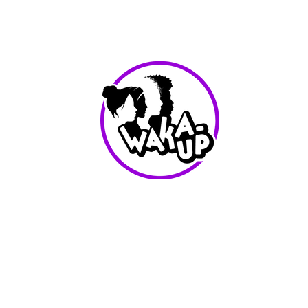
info@waka-up.be
+32 474 85 78 25
Avenue de Jette 225,
1090 Jette (portail vert)