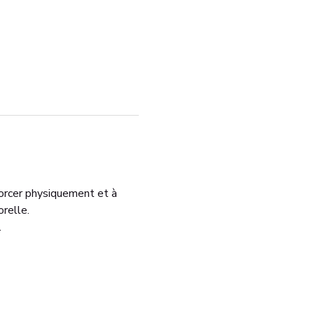
orcer physiquement et à 
relle.
.