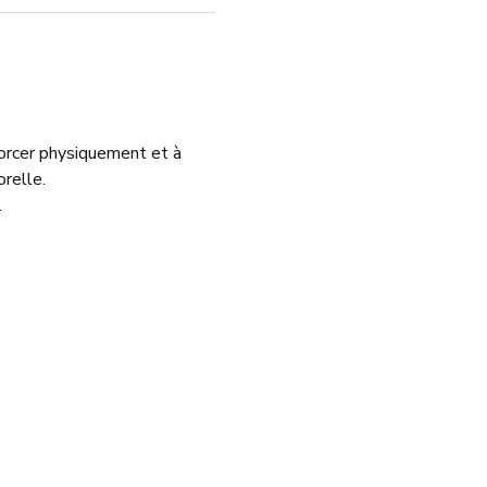
orcer physiquement et à 
relle.
.