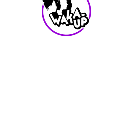
info@waka-up.be
+32 474 85 78 25
Avenue de Jette 225,
1090 Jette (portail vert)
Conditions d'utilisation
Waka-Up - Tout les droits reservés - 2025