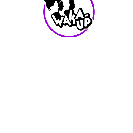
info@waka-up.be
+32 474 85 78 25
Avenue de Jette 225,
1090 Jette (portail vert)
Conditions d'utilisation
Waka-Up - Tout les droits reservés - 2025