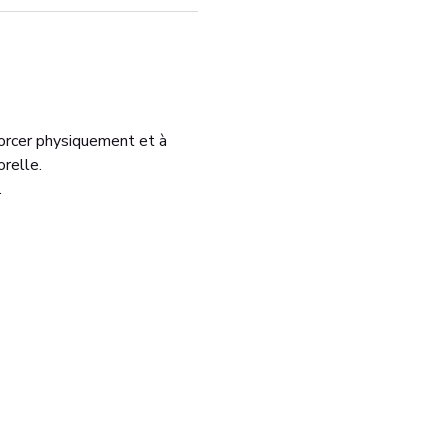
orcer physiquement et à 
relle.
.