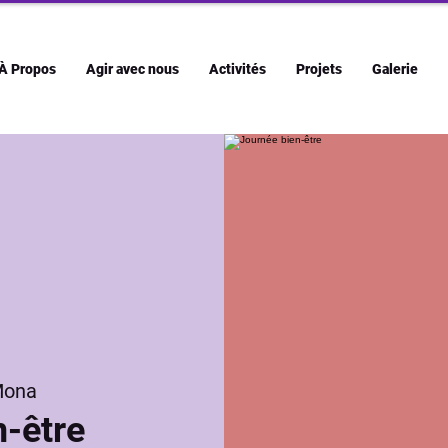
À Propos
Agir avec nous
Activités
Projets
Galerie
ona
n-être