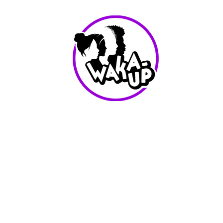
info@waka-up.be
+32 474 85 78 25
Avenue de Jette 225,
1090 Jette (portail vert)
Conditions d'utilisation