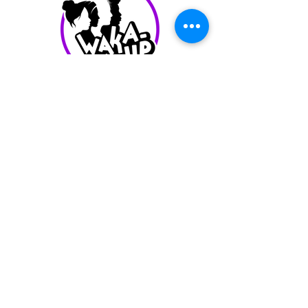
info@waka-up.be
+32 474 85 78 25
Avenue de Jette 225,
1090 Jette (portail vert)
politique de confidentialité
Conditions d'utilisation
Waka-Up - Tout les droits reservés - 2025