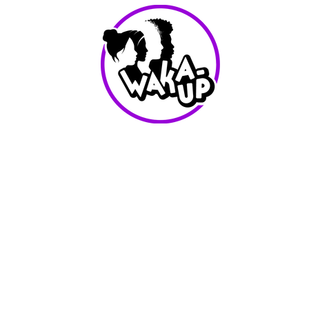
info@waka-up.be
+32 474 85 78 25
Avenue de Jette 225,
1090 Jette (portail vert)
Conditions d'utilisation
Waka-Up - Tout les droits reservés - 2025