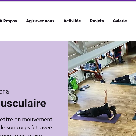
À Propos
Agir avec nous
Activités
Projets
Galerie
ona
usculaire
emettre en mouvement,
de son corps à travers
cement musculaire.