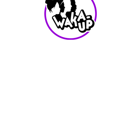
info@waka-up.be
+32 474 85 78 25
Avenue de Jette 225,
1090 Jette (portail vert)
Conditions d'utilisation
Waka-Up - Tout les droits reservés - 2025