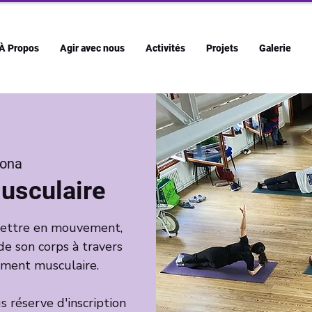
À Propos
Agir avec nous
Activités
Projets
Galerie
ona
usculaire
emettre en mouvement,
de son corps à travers
cement musculaire.
 réserve d'inscription