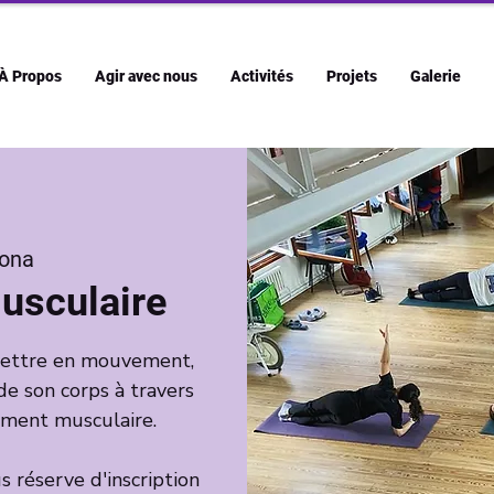
À Propos
Agir avec nous
Activités
Projets
Galerie
ona
usculaire
emettre en mouvement,
de son corps à travers
cement musculaire.
 réserve d'inscription