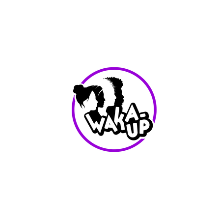
info@waka-up.be
+32 474 85 78 25
Avenue de Jette 225,
1090 Jette (portail vert)