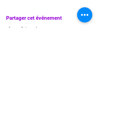
Partager cet événement
info@waka-up.be
+32 474 85 78 25
Avenue de Jette 225,
1090 Jette (portail vert)