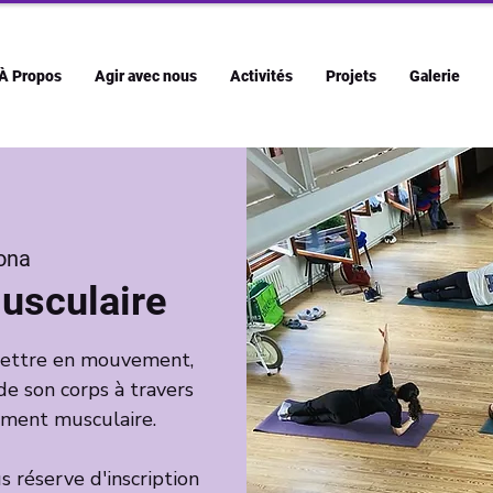
À Propos
Agir avec nous
Activités
Projets
Galerie
ona
usculaire
emettre en mouvement,
de son corps à travers
cement musculaire.
 réserve d'inscription