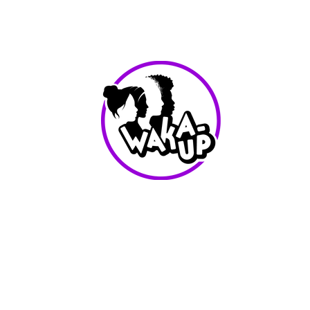
info@waka-up.be
+32 474 85 78 25
Avenue de Jette 225,
1090 Jette (portail vert)
Conditions d'utilisation