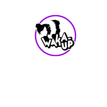
info@waka-up.be
+32 474 85 78 25
Avenue de Jette 225,
1090 Jette (portail vert)
Conditions d'utilisation