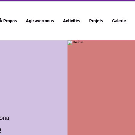
À Propos
Agir avec nous
Activités
Projets
Galerie
ona
e