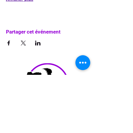
Partager cet événement
info@waka-up.be
+32 474 85 78 25
Avenue de Jette 225,
1090 Jette (portail vert)