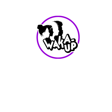
info@waka-up.be
+32 474 85 78 25
Avenue de Jette 225,
1090 Jette (portail vert)
Conditions d'utilisation