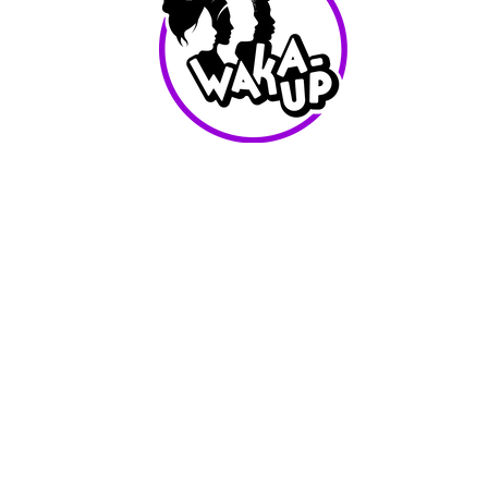
info@waka-up.be
+32 474 85 78 25
Avenue de Jette 225,
1090 Jette (portail vert)
Conditions d'utilisation
Waka-Up - Tout les droits reservés - 2025