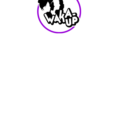
info@waka-up.be
+32 474 85 78 25
Avenue de Jette 225,
1090 Jette (portail vert)
Conditions d'utilisation
Waka-Up - Tout les droits reservés - 2025