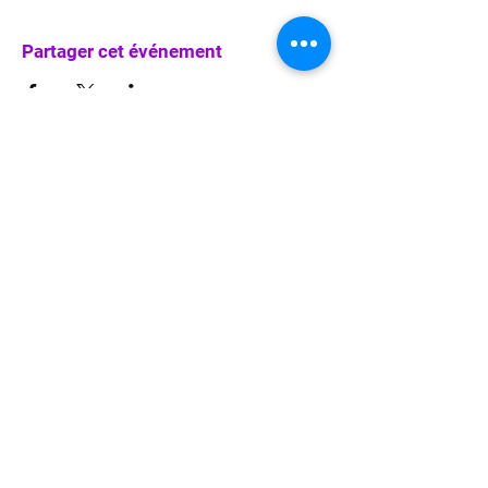
Partager cet événement
info@waka-up.be
+32 474 85 78 25
Avenue de Jette 225,
1090 Jette (portail vert)
politique de confidentialité