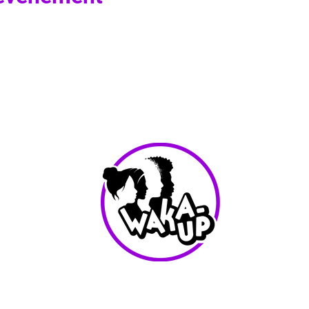
info@waka-up.be
+32 474 85 78 25