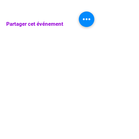
Partager cet événement
info@waka-up.be
+32 474 85 78 25
Avenue de Jette 225,
1090 Jette (portail vert)