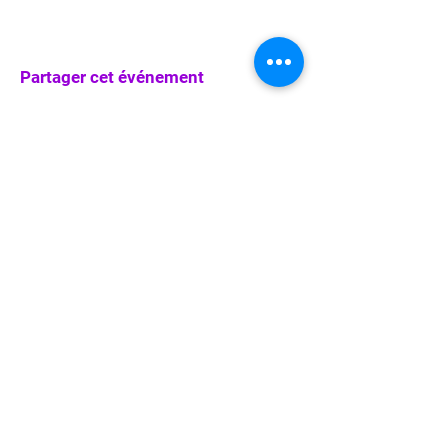
Partager cet événement
info@waka-up.be
+32 474 85 78 25
Avenue de Jette 225,
1090 Jette (portail vert)