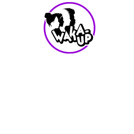
info@waka-up.be
+32 474 85 78 25
Avenue de Jette 225,
1090 Jette (portail vert)
Conditions d'utilisation
Waka-Up - Tout les droits reservés - 2025