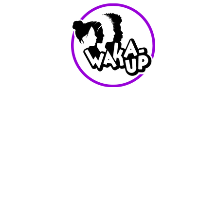
info@waka-up.be
+32 474 85 78 25
Avenue de Jette 225,
1090 Jette (portail vert)
Conditions d'utilisation
Waka-Up - Tout les droits reservés - 2025