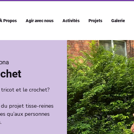
À Propos
Agir avec nous
Activités
Projets
Galerie
ona
ochet
 tricot et le crochet?
e du projet tisse-reines
tes qu’aux personnes
.