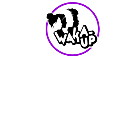
info@waka-up.be
+32 474 85 78 25
Avenue de Jette 225,
1090 Jette (portail vert)
Conditions d'utilisation
Waka-Up - Tout les droits reservés - 2025