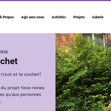
À Propos
Agir avec nous
Activités
Projets
Galerie
ona
ochet
 tricot et le crochet?
e du projet tisse-reines
tes qu’aux personnes
.