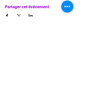
Partager cet événement
info@waka-up.be
+32 474 85 78 25
Avenue de Jette 225,
1090 Jette (portail vert)
politique de confidentialité