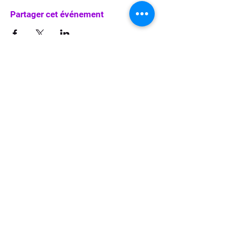
Partager cet événement
info@waka-up.be
+32 474 85 78 25
Avenue de Jette 225,
1090 Jette (portail vert)
politique de confidentialité