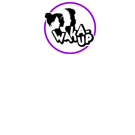
info@waka-up.be
+32 474 85 78 25
Avenue de Jette 225,
1090 Jette (portail vert)
Conditions d'utilisation
Waka-Up - Tout les droits reservés - 2025