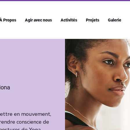
À Propos
Agir avec nous
Activités
Projets
Galerie
ona
emettre en mouvement,
prendre conscience de
 postures de Yoga,