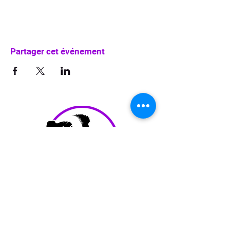
Partager cet événement
info@waka-up.be
+32 474 85 78 25
Avenue de Jette 225,
1090 Jette (portail vert)