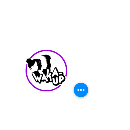
info@waka-up.be
+32 474 85 78 25
Avenue de Jette 225,
1090 Jette (portail vert)