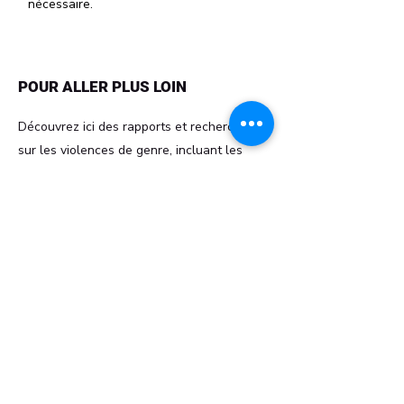
nécessaire.
POUR ALLER PLUS LOIN
Découvrez ici des rapports et recherches
sur les violences de genre, incluant les
réalités vécues par les femmes cisgenres,
les femmes trans, les personnes non-
binaires et l’ensemble des minorités de
genre :
OMS – Violence à l’égard des femmes
TGEU – Trans Murder Monitoring
OutRight International – Gender-Based
Violence
ILGA World – Rapports et études
UN Free & Equal – Violence &