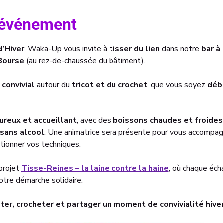
l'événement
d’Hiver
, Waka-Up vous invite à 
tisser du lien
 dans notre 
bar à
Bourse 
(au rez-de-chaussée du bâtiment). 
convivial
 autour du 
tricot et du crochet
, que vous soyez 
débu
ureux et accueillant
, avec des 
boissons chaudes et froides
sans alcool
. Une animatrice sera présente pour vous accompag
tionner vos techniques.
projet 
Tisse-Reines – la laine contre la haine
, où chaque éch
notre démarche solidaire.
ter, crocheter et partager un moment de convivialité hiver