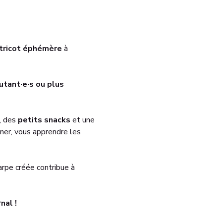
 tricot éphémère
 à 
tant·e·s ou plus 
, des 
petits snacks
 et une 
ner, vous apprendre les 
arpe créée contribue à 
nal !