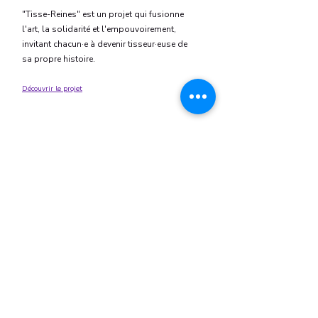
"Tisse-Reines" est un projet qui fusionne
l'art, la solidarité et l'empouvoirement,
invitant chacun·e à devenir tisseur·euse de
sa propre histoire.
Découvrir le projet
CONTACTER WAKA-UP
Nom
Prénom